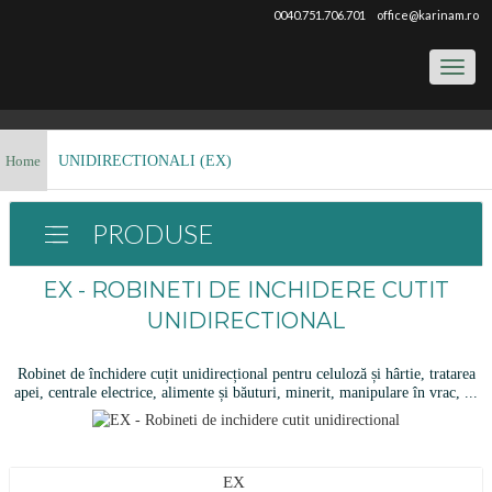
0040.751.706.701
office@karinam.ro
Toggl
naviga
Home
UNIDIRECTIONALI (EX)
PRODUSE
EX - ROBINETI DE INCHIDERE CUTIT
UNIDIRECTIONAL
Robinet de închidere cuțit unidirecțional pentru celuloză și hârtie, tratarea
apei, centrale electrice, alimente și băuturi, minerit, manipulare în vrac, ...
EX