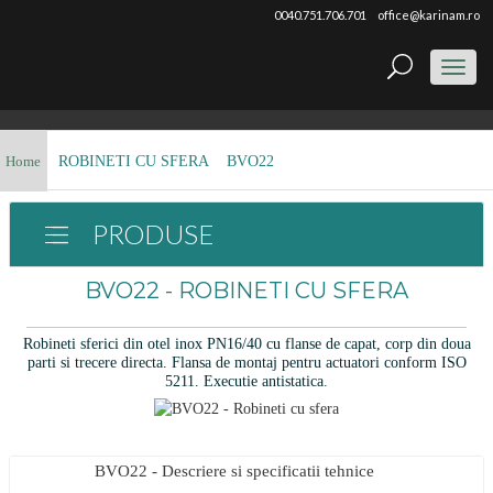
0040.751.706.701
office@karinam.ro
Toggl
naviga
Home
ROBINETI CU SFERA
BVO22
PRODUSE
BVO22 - ROBINETI CU SFERA
Robineti sferici din otel inox PN16/40 cu flanse de capat, corp din doua
parti si trecere directa. Flansa de montaj pentru actuatori conform ISO
5211. Executie antistatica.
BVO22 - Descriere si specificatii tehnice