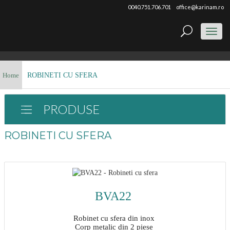
0040.751.706.701
office@karinam.ro
Toggl
naviga
Home
ROBINETI CU SFERA
PRODUSE
ROBINETI CU SFERA
BVA22
Robinet cu sfera din inox
Corp metalic din 2 piese