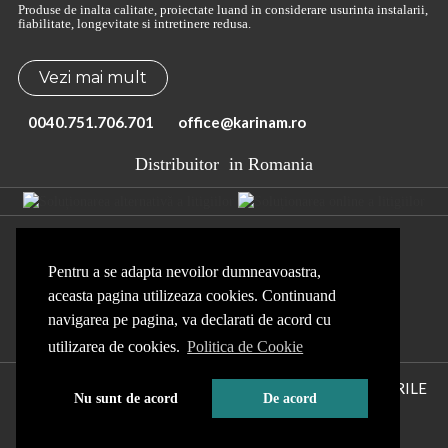
Produse de inalta calitate, proiectate luand in considerare usurinta instalarii,
fiabilitate, longevitate si intretinere redusa.
Vezi mai mult
0040.751.706.701
office@karinam.ro
Distribuitor
in Romania
Produse
Termeni si conditii
Pentru a se adapta nevoilor dumneavoastra,
Politica de Confidentialitate
Politica de Cookie
aceasta pagina utilizeaza cookies. Continuand
navigarea pe pagina, va declarati de acord cu
Sitemap
ANPC
ANSPDCP
utilizarea de cookies.
Politica de Cookie
COPYRIGHT © KARINAM INDUSTRY.
TOATE DREPTURILE
Nu sunt de acord
De acord
REZERVATE.
web design and development
by WebEvolution